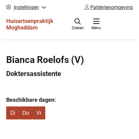
Instellingen
Patiëntenomgeving
Huisartsenpraktijk
Moghaddam
Zoeken
Menu
Bianca Roelofs
(V)
Doktersassistente
Beschikbare dagen:
Di
Do
Vr