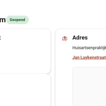
am
Geopend
t
Adres
Huisartsenprakt
Jan Luykenstraat