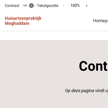
100%
Contrast
Tekstgrootte
Tekst
Tekst
-
+
Uit
verkleinen
vergroten
Hoofd
met
met
Huisartsenpraktijk
Homepa
10%
10%
Moghaddam
menu
Cont
Op deze pagina vindt u