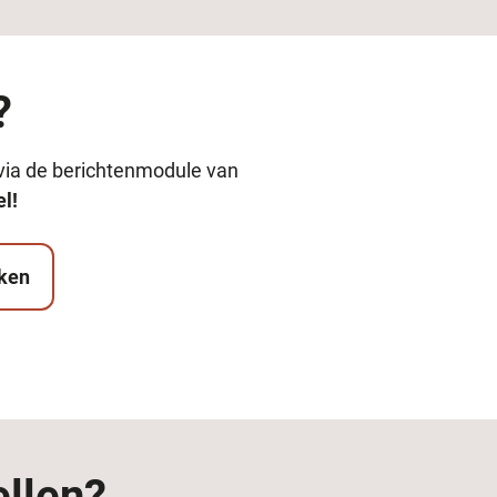
?
 via de berichtenmodule van
el!
ken
ellen?